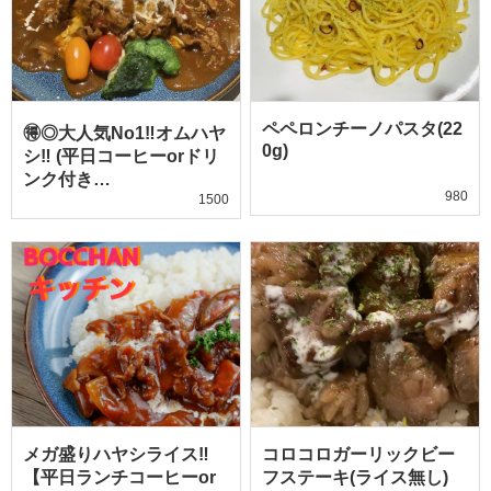
ペペロンチーノパスタ(22
🉐◎大人気No1‼️オムハヤ
0g)
シ‼️ (平日コーヒーorドリ
ンク付き…
980
1500
メガ盛りハヤシライス‼️
コロコロガーリックビー
【平日ランチコーヒーor
フステーキ(ライス無し)