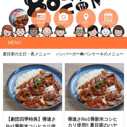
MENU
PHOTO
MAP
RESERVE
MENU
夏目家の土日・夜メニュー
ハンバーガー🍔パンケーキのメニュー
【劇団四季特典】🉐速さ
🉐速さNo1🉐新米コシヒ
カリ使用‼️ 夏目家のハヤ
No1🉐新米コシヒカリ使