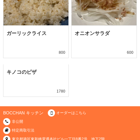
ガーリックライス
オニオンサラダ
800
600
キノコのピザ
1780
BOCCHAN キッチン
オーダーはこちら
非公開
特定商取引法
東京都港区東新橋電通本社ビル一丁目8番2号 地下2階