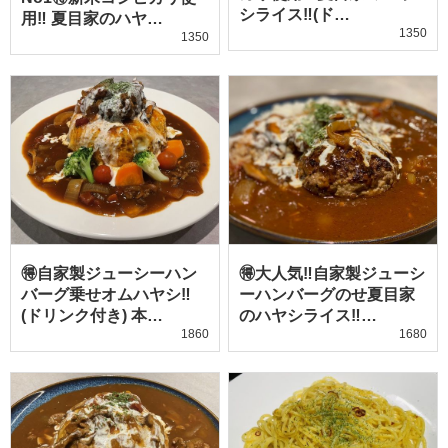
シライス‼️(ド…
用‼️ 夏目家のハヤ…
1350
1350
🉐自家製ジューシーハン
🉐大人気‼️自家製ジューシ
バーグ乗せオムハヤシ‼️
ーハンバーグのせ夏目家
(ドリンク付き) 本…
のハヤシライス‼️…
1860
1680