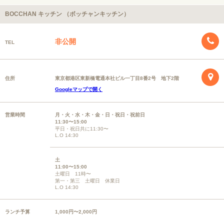
BOCCHAN キッチン （ボッチャンキッチン）
非公開
TEL
住所
東京都港区東新橋電通本社ビル一丁目8番2号 地下2階
Googleマップで開く
営業時間
月・火・水・木・金・日・祝日・祝前日
11:30〜15:00
平日・祝日共に11:30〜
L.O 14:30
土
11:00〜15:00
土曜日 11時〜
第一・第三 土曜日 休業日
L.O 14:30
ランチ予算
1,000円〜2,000円