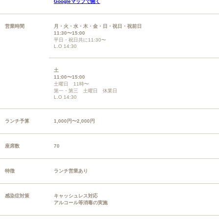
Googleマップで開く
営業時間
月・火・水・木・金・日・祝日・祝前日
11:30〜15:00
平日・祝日共に11:30〜
L.O 14:30
土
11:00〜15:00
土曜日 11時〜
第一・第三 土曜日 休業日
L.O 14:30
ランチ予算
1,000円〜2,000円
座席数
70
特徴
ランチ営業あり
感染症対策
キャッシュレス対応
アルコール等消毒の実施