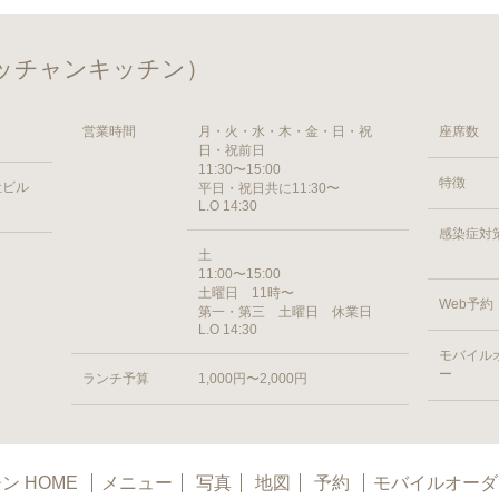
（ボッチャンキッチン）
営業時間
月・火・水・木・金・日・祝
座席数
日・祝前日
11:30〜15:00
特徴
社ビル
平日・祝日共に11:30〜
L.O 14:30
感染症対
土
11:00〜15:00
土曜日 11時〜
Web予約
第一・第三 土曜日 休業日
L.O 14:30
モバイル
ー
ランチ予算
1,000円〜2,000円
ン HOME
メニュー
写真
地図
予約
モバイルオーダ