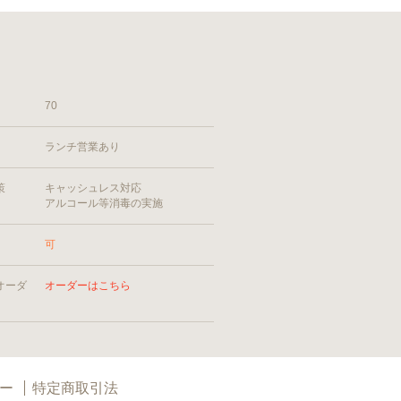
70
ランチ営業あり
策
キャッシュレス対応
アルコール等消毒の実施
可
オーダ
オーダーはこちら
ー
特定商取引法