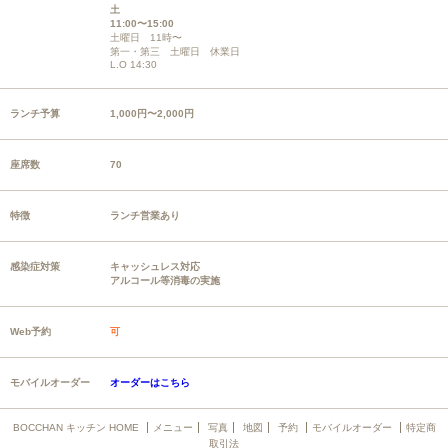
土
11:00〜15:00
土曜日 11時〜
第一・第三 土曜日 休業日
L.O 14:30
ランチ予算
1,000円〜2,000円
座席数
70
特徴
ランチ営業あり
感染症対策
キャッシュレス対応
アルコール等消毒の実施
Web予約
可
モバイルオーダー
オーダーはこちら
BOCCHAN キッチン HOME
メニュー
写真
地図
予約
モバイルオーダー
特定商
取引法