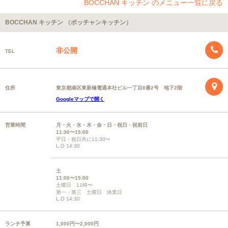
BOCCHAN キッチン のメニュー一覧に戻る
BOCCHAN キッチン （ボッチャンキッチン）
非公開
TEL
住所
東京都港区東新橋電通本社ビル一丁目8番2号 地下2階
Googleマップで開く
営業時間
月・火・水・木・金・日・祝日・祝前日
11:30〜15:00
平日・祝日共に11:30〜
L.O 14:30
土
11:00〜15:00
土曜日 11時〜
第一・第三 土曜日 休業日
L.O 14:30
ランチ予算
1,000円〜2,000円