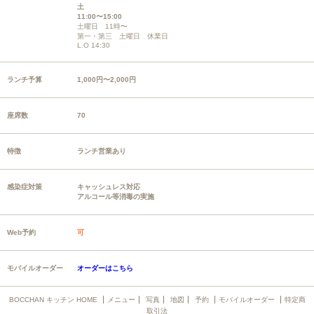
土
11:00〜15:00
土曜日 11時〜
第一・第三 土曜日 休業日
L.O 14:30
ランチ予算
1,000円〜2,000円
座席数
70
特徴
ランチ営業あり
感染症対策
キャッシュレス対応
アルコール等消毒の実施
Web予約
可
モバイルオーダー
オーダーはこちら
BOCCHAN キッチン HOME
メニュー
写真
地図
予約
モバイルオーダー
特定商
取引法