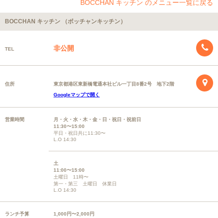
BOCCHAN キッチン のメニュー一覧に戻る
BOCCHAN キッチン （ボッチャンキッチン）
非公開
TEL
住所
東京都港区東新橋電通本社ビル一丁目8番2号 地下2階
Googleマップで開く
営業時間
月・火・水・木・金・日・祝日・祝前日
11:30〜15:00
平日・祝日共に11:30〜
L.O 14:30
土
11:00〜15:00
土曜日 11時〜
第一・第三 土曜日 休業日
L.O 14:30
ランチ予算
1,000円〜2,000円