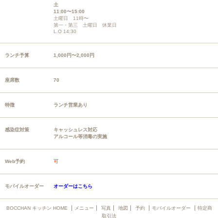
土
11:00〜15:00
土曜日 11時〜
第一・第三 土曜日 休業日
L.O 14:30
ランチ予算
1,000円〜2,000円
座席数
70
特徴
ランチ営業あり
感染症対策
キャッシュレス対応
アルコール等消毒の実施
Web予約
可
モバイルオーダー
オーダーはこちら
BOCCHAN キッチン HOME
メニュー
写真
地図
予約
モバイルオーダー
特定商
取引法